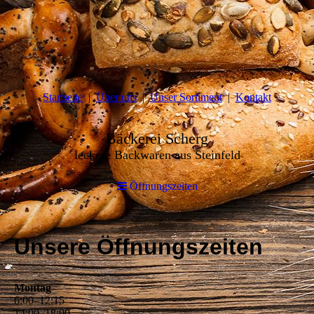
Startseite
Über uns
Unser Sortiment
Kontakt
Bäckerei Scherg
leckere Backwaren aus Steinfeld
Öffnungszeiten
Unsere Öffnungszeiten
Montag
6
:
00
–
12
:
15
14
:
00
–
18
:
00