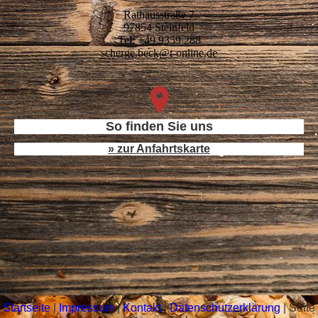
Rathausstraße 7
97854 Steinfeld
Tel: +49 9359 288
scherge.beck@t-online.de
So finden Sie uns
» zur Anfahrtskarte
Startseite
|
Impressum
|
Kontakt
|
Datenschutzerklärung
|
Seite