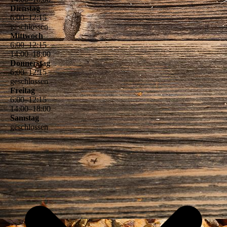
Dienstag
6
:
00
–
12
:
15
geschlossen
Mittwoch
6
:
00
–
12
:
15
14
:
00
–
18
:
00
Donnerstag
6
:
00
–
12
:
15
geschlossen
Freitag
6
:
00
–
12
:
15
14
:
00
–
18
:
00
Samstag
geschlossen